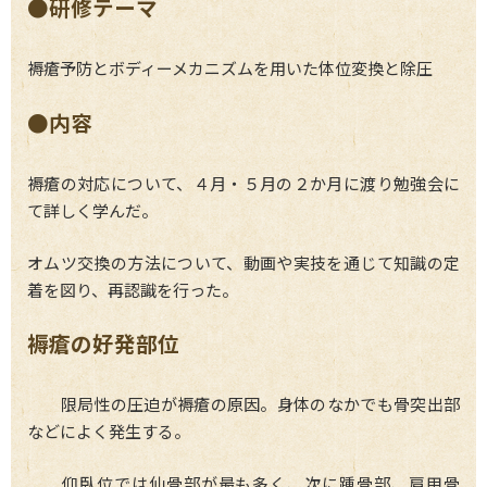
●研修テーマ
褥瘡予防とボディーメカニズムを用いた体位変換と除圧
●内容
褥瘡の対応について、４月・５月の２か月に渡り勉強会に
て詳しく学んだ。
オムツ交換の方法について、動画や実技を通じて知識の定
着を図り、再認識を行った。
褥瘡の好発部位
限局性の圧迫が褥瘡の原因。身体のなかでも骨突出部
などによく発生する。
仰臥位では仙骨部が最も多く、次に踵骨部、肩甲骨