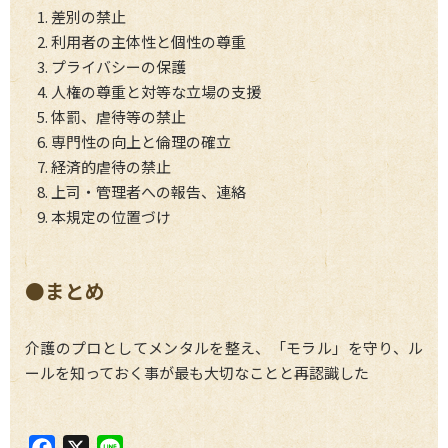
差別の禁止
利用者の主体性と個性の尊重
プライバシーの保護
人権の尊重と対等な立場の支援
体罰、虐待等の禁止
専門性の向上と倫理の確立
経済的虐待の禁止
上司・管理者への報告、連絡
本規定の位置づけ
●まとめ
介護のプロとしてメンタルを整え、「モラル」を守り、ル
ールを知っておく事が最も大切なことと再認識した
F
X
L