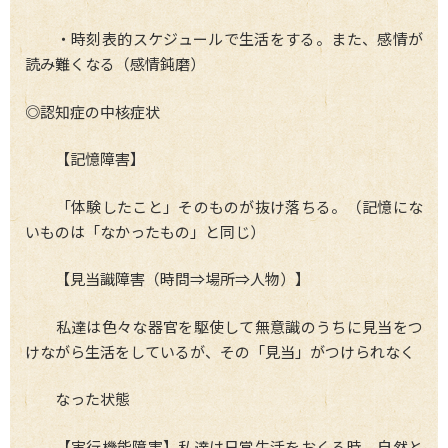
・時刻表的スケジュールで生活をする。また、感情が
読み難くなる（感情鈍磨）
◎認知症の中核症状
【記憶障害】
「体験したこと」そのものが抜け落ちる。（記憶にな
いものは「なかったもの」と同じ）
【見当識障害（時問⇒場所⇒人物）】
私達は色々な器官を駆使して無意識のうちに見当をつ
けながら生活をしているが、その「見当」がつけられなく
なった状態
【実行機能障害】私達は日常生活をおくる時、自然と