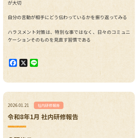
が大切
自分の言動が相手にどう伝わっているかを振り返ってみる
ハラスメント対策は、特別な事ではなく、日々のコミュニ
ケーションそのものを見直す習慣である
F
X
L
a
i
c
n
e
e
b
o
2026.01.21
社内研修報告
o
令和8年1月 社内研修報告
k