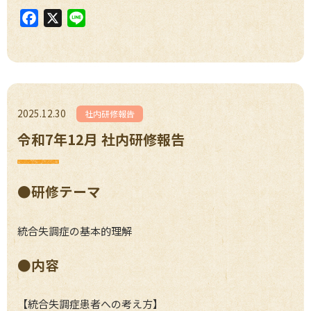
F
X
L
a
i
c
n
e
e
b
o
2025.12.30
社内研修報告
o
令和7年12月 社内研修報告
k
●研修テーマ
統合失調症の基本的理解
●内容
【統合失調症患者への考え方】