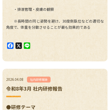
・排泄管理・皮膚の観察
※長時間の同じ姿勢を避け、30度側臥位などの適切な
角度で、体重を分散させることが最も効果的である
F
X
L
a
i
c
n
e
e
b
o
2026.04.08
社内研修報告
o
令和8年3月 社内研修報告
k
●研修テーマ