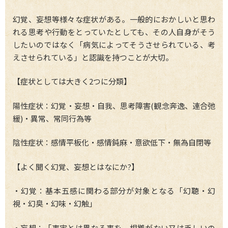
幻覚、妄想等様々な症状がある。一般的におかしいと思わ
れる思考や行動をとっていたとしても、その人自身がそう
したいのではなく「病気によってそうさせられている、考
えさせられている」と認識を持つことが大切。
【症状としては大きく2つに分類】
陽性症状：幻覚・妄想・自我、思考障害(観念奔逸、連合弛
緩)・異常、常同行為等
陰性症状：感情平板化・感情鈍麻・意欲低下・無為自閉等
【よく聞く幻覚、妄想とはなにか?】
・幻覚：基本五感に関わる部分が対象となる「幻聴・幻
視・幻臭・幻味・幻触」
・妄想：「事実とは異なる事を、根拠がない又は乏しいの