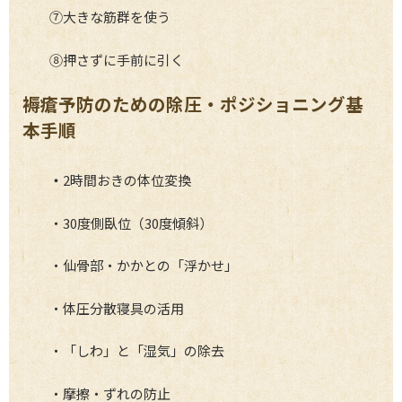
⑦大きな筋群を使う
⑧押さずに手前に引く
褥瘡予防のための除圧・ポジショニング基
本手順
・
2時間おきの体位変換
・30度側臥位（30度傾斜）
・仙骨部・かかとの「浮かせ」
・体圧分散寝具の活用
・「しわ」と「湿気」の除去
・摩擦・ずれの防止