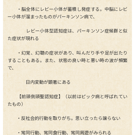
・脳全体にレビー小体が蓄積し発症する。中脳にレビ
ー小体が溜まったものがパーキンソン病で、
レビー小体型認知症は、パーキンソン症候群と似
た症状が現れる
・幻覚、幻聴の症状があり、叫んだり手や足が出たり
することもある。また、状態の良い時と悪い時の波が頻繁
で、
日内変動が顕著にある
【前頭側頭聖認知症】（以前はピック病と呼ばれてい
たもの）
・反社会的行動を取りがち。思い立ったら譲らない
・常同行動、常同食行動、常同周遊がみられる