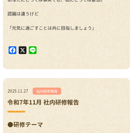
認識は違うけど
「元気に過ごすことは共に目指しましょう」
F
X
L
a
i
c
n
e
e
b
o
2025.11.27
社内研修報告
o
令和7年11月 社内研修報告
k
●研修テーマ