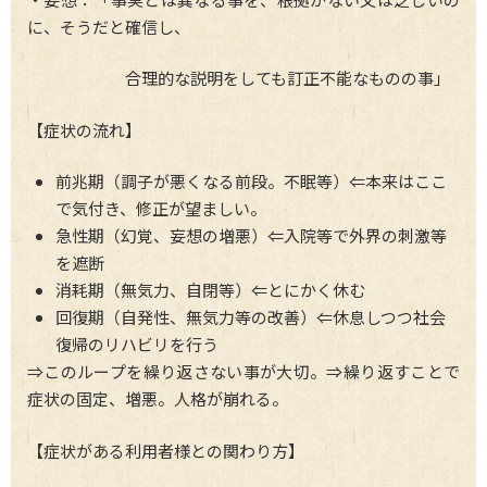
に、そうだと確信し、
合理的な説明をしても訂正不能なものの事」
【症状の流れ】
前兆期（調子が悪くなる前段。不眠等）⇐本来はここ
で気付き、修正が望ましい。
急性期（幻覚、妄想の増悪）⇐入院等で外界の刺激等
を遮断
消耗期（無気力、自閉等）⇐とにかく休む
回復期（自発性、無気力等の改善）⇐休息しつつ社会
復帰のリハビリを行う
⇒このループを繰り返さない事が大切。⇒繰り返すことで
症状の固定、増悪。人格が崩れる。
【症状がある利用者様との関わり方】