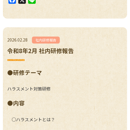
a
i
c
n
e
e
b
o
2026.02.28
社内研修報告
o
令和8年2月 社内研修報告
k
●研修テーマ
ハラスメント対策研修
●内容
○ハラスメントとは？